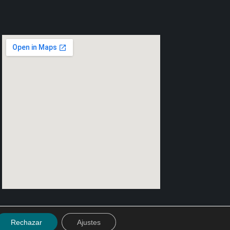
Contenedores marítimos reciclados
Rechazar
Ajustes