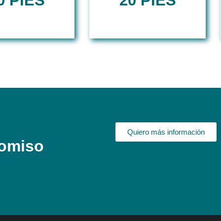
0 PIES
20 PIES
Quiero más información
romiso